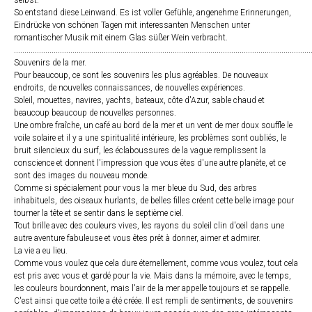
selbst.
So entstand diese Leinwand. Es ist voller Gefühle, angenehme Erinnerungen,
Eindrücke von schönen Tagen mit interessanten Menschen unter
romantischer Musik mit einem Glas süßer Wein verbracht.
..............................................................................................................................................
Souvenirs de la mer.
Pour beaucoup, ce sont les souvenirs les plus agréables. De nouveaux
endroits, de nouvelles connaissances, de nouvelles expériences.
Soleil, mouettes, navires, yachts, bateaux, côte d'Azur, sable chaud et
beaucoup beaucoup de nouvelles personnes.
Une ombre fraîche, un café au bord de la mer et un vent de mer doux souffle le
voile solaire et il y a une spiritualité intérieure, les problèmes sont oubliés, le
bruit silencieux du surf, les éclaboussures de la vague remplissent la
conscience et donnent l'impression que vous êtes d'une autre planète, et ce
sont des images du nouveau monde.
Comme si spécialement pour vous la mer bleue du Sud, des arbres
inhabituels, des oiseaux hurlants, de belles filles créent cette belle image pour
tourner la tête et se sentir dans le septième ciel.
Tout brille avec des couleurs vives, les rayons du soleil clin d'oeil dans une
autre aventure fabuleuse et vous êtes prêt à donner, aimer et admirer.
La vie a eu lieu.
Comme vous voulez que cela dure éternellement, comme vous voulez, tout cela
est pris avec vous et gardé pour la vie. Mais dans la mémoire, avec le temps,
les couleurs bourdonnent, mais l'air de la mer appelle toujours et se rappelle.
C'est ainsi que cette toile a été créée. Il est rempli de sentiments, de souvenirs