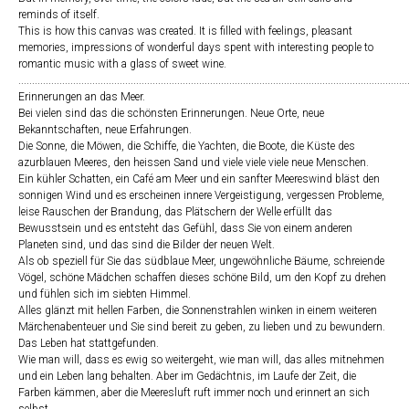
reminds of itself.
This is how this canvas was created. It is filled with feelings, pleasant
memories, impressions of wonderful days spent with interesting people to
romantic music with a glass of sweet wine.
..............................................................................................................................................
Erinnerungen an das Meer.
Bei vielen sind das die schönsten Erinnerungen. Neue Orte, neue
Bekanntschaften, neue Erfahrungen.
Die Sonne, die Möwen, die Schiffe, die Yachten, die Boote, die Küste des
azurblauen Meeres, den heissen Sand und viele viele viele neue Menschen.
Ein kühler Schatten, ein Café am Meer und ein sanfter Meereswind bläst den
sonnigen Wind und es erscheinen innere Vergeistigung, vergessen Probleme,
leise Rauschen der Brandung, das Plätschern der Welle erfüllt das
Bewusstsein und es entsteht das Gefühl, dass Sie von einem anderen
Planeten sind, und das sind die Bilder der neuen Welt.
Als ob speziell für Sie das südblaue Meer, ungewöhnliche Bäume, schreiende
Vögel, schöne Mädchen schaffen dieses schöne Bild, um den Kopf zu drehen
und fühlen sich im siebten Himmel.
Alles glänzt mit hellen Farben, die Sonnenstrahlen winken in einem weiteren
Märchenabenteuer und Sie sind bereit zu geben, zu lieben und zu bewundern.
Das Leben hat stattgefunden.
Wie man will, dass es ewig so weitergeht, wie man will, das alles mitnehmen
und ein Leben lang behalten. Aber im Gedächtnis, im Laufe der Zeit, die
Farben kämmen, aber die Meeresluft ruft immer noch und erinnert an sich