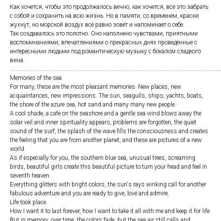
Как хочется, чтобы это продолжалось вечно, как хочется, всё это забрать
с собой и сохранить на всю жизнь. Но в памяти, со временем, краски
жухнут, но морской воздух всё равно зовёт и напоминает о себе.
Так создавалось это полотно. Оно наполнено чувствами, приятными
воспоминаниями, впечатлениями о прекрасных днях проведённые с
интересными людьми под романтическую музыку с бокалом сладкого
вина.
..............................................................................................................................................
Memories of the sea.
For many, these are the most pleasant memories. New places, new
acquaintances, new impressions. The sun, seagulls, ships, yachts, boats,
the shore of the azure sea, hot sand and many many new people.
A cool shade, a cafe on the seashore and a gentle sea wind blows away the
solar veil and inner spirituality appears, problems are forgotten, the quiet
sound of the surf, the splash of the wave fills the consciousness and creates
the feeling that you are from another planet, and these are pictures of a new
world.
As if especially for you, the southern blue sea, unusual trees, screaming
birds, beautiful girls create this beautiful picture to turn your head and feel in
seventh heaven.
Everything glitters with bright colors, the sun's rays winking call for another
fabulous adventure and you are ready to give, love and admire.
Life took place.
How I want it to last forever, how I want to take it all with me and keep it for life.
But in memory, over time, the colors fade, but the sea air still calls and