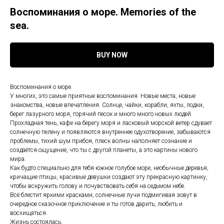
Воспоминания о море. Memories of the
sea.
BUY NOW
Воспоминания о море.
У многих, это самые приятные воспоминания. Новые места, новые
знакомства, новые впечатления. Солнце, чайки, корабли, яхты, лодки,
берег лазурного моря, горячий песок и много много новых людей.
Прохладная тень, кафе на берегу моря и ласковый морской ветер сдувает
солнечную пелену и появляются внутреннее одухотворение, забываются
проблемы, тихий шум прибоя, плеск волны наполняет сознание и
создаётся ощущение, что ты с другой планеты, а это картины нового
мира.
Как будто специально для тебя южное голубое море, необычные деревья,
кричащие птицы, красивые девушки создают эту прекрасную картинку,
чтобы вскружить голову и почувствовать себя на седьмом небе.
Всё блестит яркими красками, солнечные лучи подмигивая зовут в
очередное сказочное приключение и ты готов дарить, любить и
восхищаться.
Жизнь состоялась.