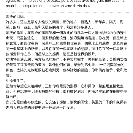
agréables, d'impressions de beaux jours passés avec des gens intéressants
sous la musique romantique avec un verre de vin doux.
..............................................................................................................................................
海洋的回憶。
許多人，這些是最令人愉快的回憶。新的地方，新熟人，新印象。陽光，海
鷗，船舶，遊艇，船和天藍色的海岸，熱沙和許多新人。
涼爽的陰影，在海邊的咖啡館和一個溫柔的海風吹一個太陽面紗和內心的靈性
出現，問題被遺忘，一個安靜的衝浪聲，波浪濺填補意識，你在另一個星球上
的意識，而且你在另一個星球上的感覺和你在另一個星球上的感覺，以及你在
另一個星球上的感覺，以及你在另一個星球上的意識，而且你在另一個星球上
的感覺和你在另一個星球上的感覺，這些是新世界的照片。
彷彿特別適合您，南方藍色的海洋，不尋常的樹木，尖叫的鳥類，美麗的女孩
們營造了這張美麗的畫面，延伸他們的頭，感覺到第七天。 一切閃閃發光的
顏色，太陽的光線眨眼被召喚到另一個神話般的冒險，你準備好給予，愛和欣
賞。
生命發生了。
正如你希望它永遠繼續，正如你所需要的那樣，它都與你一起服用並拯救生
命。但在記憶中，隨著時間的推移，塗料皺起眉頭，但海洋空氣仍在稱呼並提
醒自己。
所以它是由畫布創造的。它充滿了感情，愉快的回憶，美麗的日子的印象與有
趣的人在浪漫的音樂中與一杯甜酒一起度過。