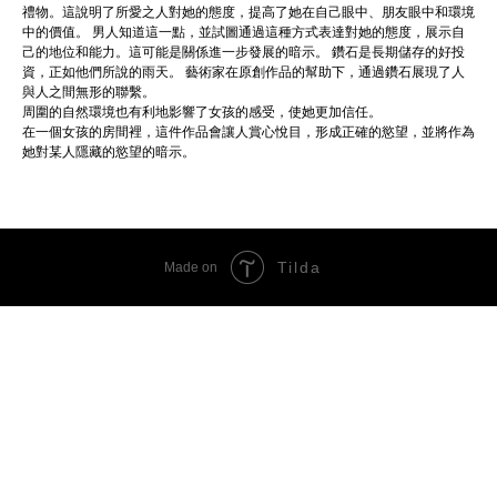
禮物。這說明了所愛之人對她的態度，提高了她在自己眼中、朋友眼中和環境
中的價值。 男人知道這一點，並試圖通過這種方式表達對她的態度，展示自
己的地位和能力。這可能是關係進一步發展的暗示。 鑽石是長期儲存的好投
資，正如他們所說的雨天。 藝術家在原創作品的幫助下，通過鑽石展現了人
與人之間無形的聯繫。
周圍的自然環境也有利地影響了女孩的感受，使她更加信任。
在一個女孩的房間裡，這件作品會讓人賞心悅目，形成正確的慾望，並將作為
她對某人隱藏的慾望的暗示。
Tilda
Made on