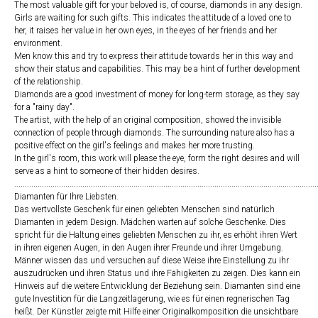
The most valuable gift for your beloved is, of course, diamonds in any design.
Girls are waiting for such gifts. This indicates the attitude of a loved one to
her, it raises her value in her own eyes, in the eyes of her friends and her
environment.
Men know this and try to express their attitude towards her in this way and
show their status and capabilities. This may be a hint of further development
of the relationship.
Diamonds are a good investment of money for long-term storage, as they say
for a "rainy day".
The artist, with the help of an original composition, showed the invisible
connection of people through diamonds. The surrounding nature also has a
positive effect on the girl's feelings and makes her more trusting.
In the girl's room, this work will please the eye, form the right desires and will
serve as a hint to someone of their hidden desires.
..............................................................................................................................................
Diamanten für Ihre Liebsten.
Das wertvollste Geschenk für einen geliebten Menschen sind natürlich
Diamanten in jedem Design. Mädchen warten auf solche Geschenke. Dies
spricht für die Haltung eines geliebten Menschen zu ihr, es erhöht ihren Wert
in ihren eigenen Augen, in den Augen ihrer Freunde und ihrer Umgebung.
Männer wissen das und versuchen auf diese Weise ihre Einstellung zu ihr
auszudrücken und ihren Status und ihre Fähigkeiten zu zeigen. Dies kann ein
Hinweis auf die weitere Entwicklung der Beziehung sein. Diamanten sind eine
gute Investition für die Langzeitlagerung, wie es für einen regnerischen Tag
heißt. Der Künstler zeigte mit Hilfe einer Originalkomposition die unsichtbare