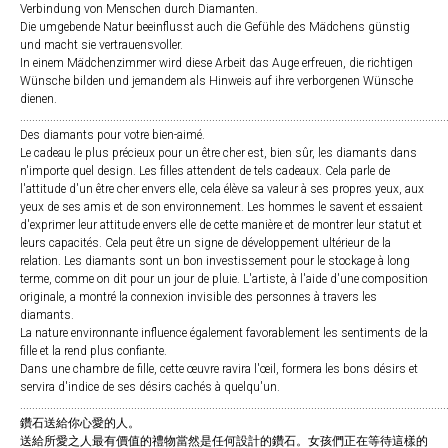
Verbindung von Menschen durch Diamanten.
Die umgebende Natur beeinflusst auch die Gefühle des Mädchens günstig
und macht sie vertrauensvoller.
In einem Mädchenzimmer wird diese Arbeit das Auge erfreuen, die richtigen
Wünsche bilden und jemandem als Hinweis auf ihre verborgenen Wünsche
dienen.
..............................................................................................................................................
Des diamants pour votre bien-aimé.
Le cadeau le plus précieux pour un être cher est, bien sûr, les diamants dans
n'importe quel design. Les filles attendent de tels cadeaux. Cela parle de
l'attitude d'un être cher envers elle, cela élève sa valeur à ses propres yeux, aux
yeux de ses amis et de son environnement. Les hommes le savent et essaient
d'exprimer leur attitude envers elle de cette manière et de montrer leur statut et
leurs capacités. Cela peut être un signe de développement ultérieur de la
relation. Les diamants sont un bon investissement pour le stockage à long
terme, comme on dit pour un jour de pluie. L'artiste, à l'aide d'une composition
originale, a montré la connexion invisible des personnes à travers les
diamants.
La nature environnante influence également favorablement les sentiments de la
fille et la rend plus confiante.
Dans une chambre de fille, cette œuvre ravira l'œil, formera les bons désirs et
servira d'indice de ses désirs cachés à quelqu'un.
..............................................................................................................................................
鑽石送給你心愛的人。
送給所愛之人最有價值的禮物當然是任何設計的鑽石。女孩們正在等待這樣的