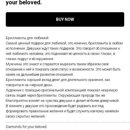
your beloved.
BUY NOW
Бриллианты для любимой.
Самый ценный подарок для любимой, это конечно, бриллианты в любом
исполнении. Девушки ждут таких подарков. Это говорит об отношении к
ней любимого человека, это поднимает её ценность в своих глазах, в
глазах подруг и её окружения.
Мужчины это знают и стараются выразить таким образом своё
отношение к ней и показать свой статус и возможности. Это может быть
намёк на дальнейшее развитие отношений.
Бриллианты хороший вклад денег для длительного хранения, как
говориться на «чёрный день».
Художник с помощью оригинальной композицией показал незримую
связь людей через бриллианты. Окружающая природа так же
благоприятно влияет на чувства девушки и делает её более доверчивой.
В комнате у девушке это произведение будет радовать взгляд,
формировать правильные желания и будет служить кое-кому намёком
своих скрытых желаний.
..............................................................................................................................................
Diamonds for your beloved.