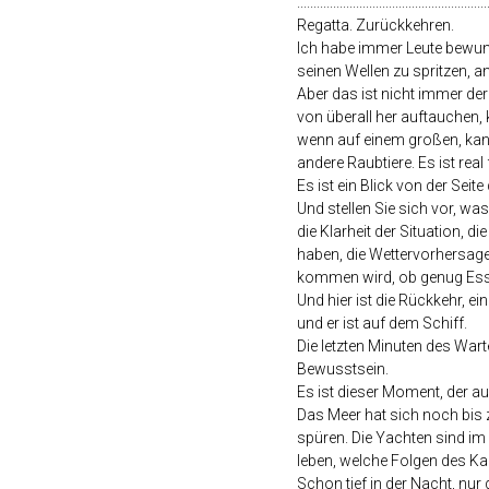
..........................................................
Regatta. Zurückkehren.
Ich habe immer Leute bewunde
seinen Wellen zu spritzen, a
Aber das ist nicht immer der
von überall her auftauchen, 
wenn auf einem großen, kann
andere Raubtiere. Es ist rea
Es ist ein Blick von der Seit
Und stellen Sie sich vor, wa
die Klarheit der Situation, di
haben, die Wettervorhersage 
kommen wird, ob genug Essen,
Und hier ist die Rückkehr, ei
und er ist auf dem Schiff.
Die letzten Minuten des War
Bewusstsein.
Es ist dieser Moment, der a
Das Meer hat sich noch bis 
spüren. Die Yachten sind im
leben, welche Folgen des Ka
Schon tief in der Nacht, nur