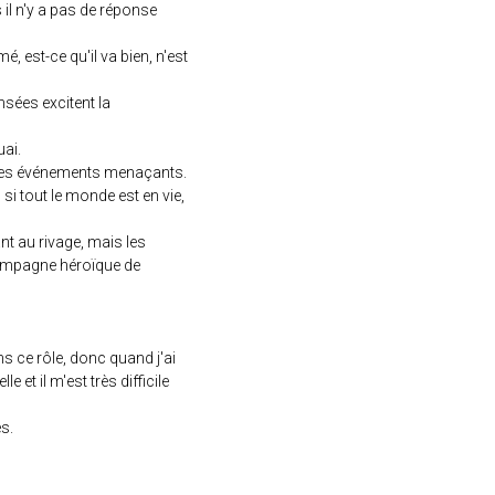
 il n'y a pas de réponse
 est-ce qu'il va bien, n'est
nsées excitent la
uai.
 des événements menaçants.
 si tout le monde est en vie,
ant au rivage, mais les
campagne héroïque de
ns ce rôle, donc quand j'ai
 et il m'est très difficile
s.