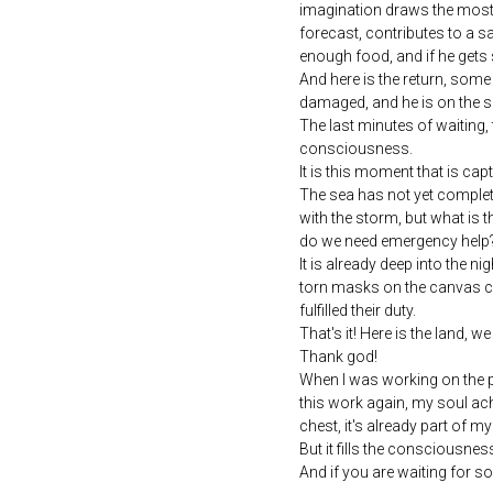
imagination draws the most te
forecast, contributes to a sa
enough food, and if he gets 
And here is the return, some 
damaged, and he is on the s
The last minutes of waiting,
consciousness.
It is this moment that is capt
The sea has not yet complet
with the storm, but what is 
do we need emergency help
It is already deep into the 
torn masks on the canvas cr
fulfilled their duty.
That's it! Here is the land, we
Thank god!
When I was working on the pic
this work again, my soul ach
chest, it's already part of my 
But it fills the consciousness
And if you are waiting for so