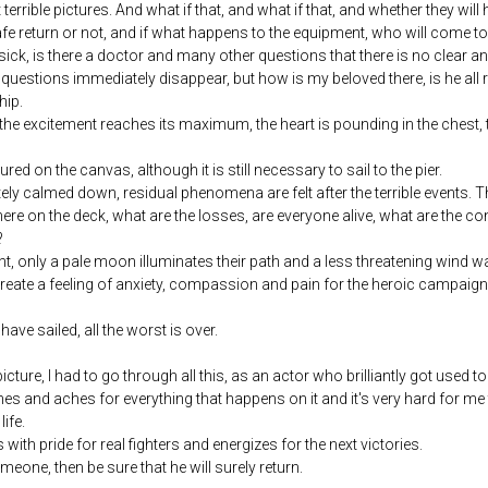
rrible pictures. And what if that, and what if that, and whether they will
fe return or not, and if what happens to the equipment, who will come to 
sick, is there a doctor and many other questions that there is no clear a
questions immediately disappear, but how is my beloved there, is he all ri
hip.
 the excitement reaches its maximum, the heart is pounding in the chest, 
ured on the canvas, although it is still necessary to sail to the pier.
ely calmed down, residual phenomena are felt after the terrible events.
there on the deck, what are the losses, are everyone alive, what are the c
?
night, only a pale moon illuminates their path and a less threatening wind
eate a feeling of anxiety, compassion and pain for the heroic campaig
 have sailed, all the worst is over.
ture, I had to go through all this, as an actor who brilliantly got used to 
es and aches for everything that happens on it and it's very hard for me t
life.
 with pride for real fighters and energizes for the next victories.
meone, then be sure that he will surely return.