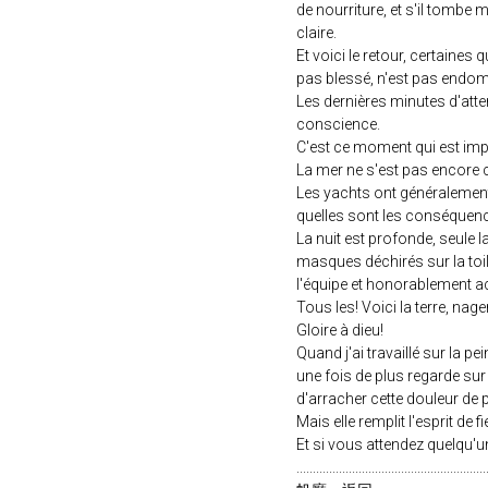
de nourriture, et s'il tombe
claire.
Et voici le retour, certaine
pas blessé, n'est pas endomma
Les dernières minutes d'atten
conscience.
C'est ce moment qui est impri
La mer ne s'est pas encore
Les yachts ont généralement fa
quelles sont les conséquence
La nuit est profonde, seule la
masques déchirés sur la toi
l'équipe et honorablement a
Tous les! Voici la terre, nager,
Gloire à dieu!
Quand j'ai travaillé sur la p
une fois de plus regarde sur c
d'arracher cette douleur de p
Mais elle remplit l'esprit de
Et si vous attendez quelqu'u
..........................................................