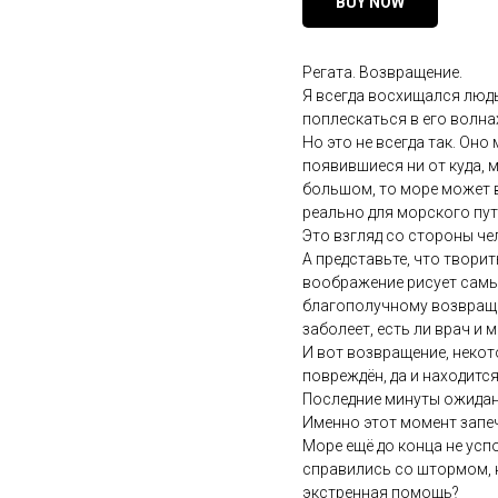
BUY NOW
Регата. Возвращение.
Я всегда восхищался людь
поплескаться в его волнах
Но это не всегда так. Он
появившиеся ни от куда, м
большом, то море может в
реально для морского пу
Это взгляд со стороны че
А представьте, что твори
воображение рисует самые 
благополучному возвращени
заболеет, есть ли врач и 
И вот возвращение, некото
повреждён, да и находится
Последние минуты ожидани
Именно этот момент запеч
Море ещё до конца не усп
справились со штормом, н
экстренная помощь?