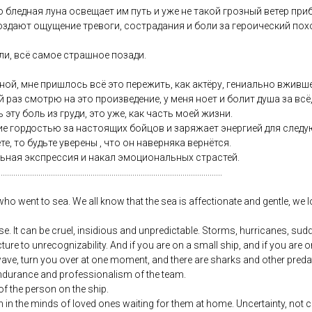
 бледная луна освещает им путь и уже не такой грозный ветер приби
оздают ощущение тревоги, сострадания и боли за героический пох
ли, всё самое страшное позади.
ной, мне пришлось всё это пережить, как актёру, гениально вживше
 раз смотрю на это произведение, у меня ноет и болит душа за всё,
эту боль из груди, это уже, как часть моей жизни.
е гордостью за настоящих бойцов и заряжает энергией для следу
те, то будьте уверены , что он наверняка вернётся.
льная экспрессия и накал эмоциональных страстей.
...........................................................................................................
ho went to sea. We all know that the sea is affectionate and gentle, we l
ase. It can be cruel, insidious and unpredictable. Storms, hurricanes, su
ure to unrecognizability. And if you are on a small ship, and if you are o
ve, turn you over at one moment, and there are sharks and other predato
ndurance and professionalism of the team.
of the person on the ship.
in the minds of loved ones waiting for them at home. Uncertainty, not cla