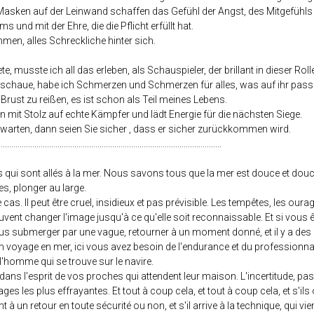
 Masken auf der Leinwand schaffen das Gefühl der Angst, des Mitgefühl
und mit der Ehre, die die Pflicht erfüllt hat.
immen, alles Schreckliche hinter sich.
e, musste ich all das erleben, als Schauspieler, der brillant in dieser Rol
chaue, habe ich Schmerzen und Schmerzen für alles, was auf ihr passie
rust zu reißen, es ist schon als Teil meines Lebens.
n mit Stolz auf echte Kämpfer und lädt Energie für die nächsten Siege.
arten, dann seien Sie sicher , dass er sicher zurückkommen wird.
..........................................................................................................
ns qui sont allés à la mer. Nous savons tous que la mer est douce et do
, plonger au large.
 cas. Il peut être cruel, insidieux et pas prévisible. Les tempêtes, les o
ent changer l'image jusqu'à ce qu'elle soit reconnaissable. Et si vous ête
us submerger par une vague, retourner à un moment donné, et il y a des 
un voyage en mer, ici vous avez besoin de l'endurance et du professionna
 l'homme qui se trouve sur le navire.
ans l'esprit de vos proches qui attendent leur maison. L'incertitude, pas l
ges les plus effrayantes. Et tout à coup cela, et tout à coup cela, et s'ils
à un retour en toute sécurité ou non, et s'il arrive à la technique, qui v