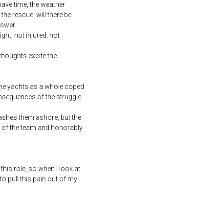
 have time, the weather
the rescue, will there be
nswer.
ght, not injured, not
thoughts excite the
 The yachts as a whole coped
onsequences of the struggle,
 washes them ashore, but the
n of the team and honorably
this role, so when I look at
o pull this pain out of my