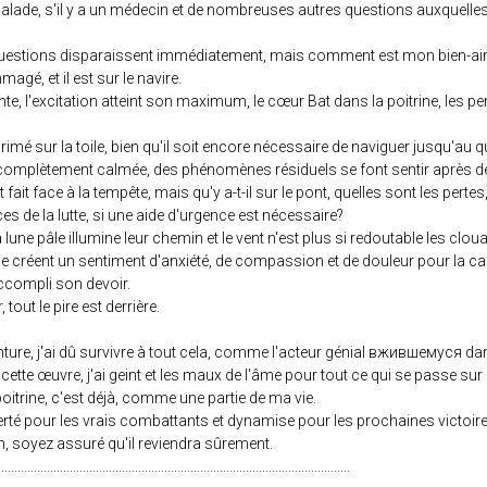
 malade, s'il y a un médecin et de nombreuses autres questions auxquelles
s questions disparaissent immédiatement, mais comment est mon bien-aimé,
gé, et il est sur le navire.
te, l'excitation atteint son maximum, le cœur Bat dans la poitrine, les pe
mé sur la toile, bien qu'il soit encore nécessaire de naviguer jusqu'au q
 complètement calmée, des phénomènes résiduels se font sentir après
it face à la tempête, mais qu'y a-t-il sur le pont, quelles sont les pertes,
s de la lutte, si une aide d'urgence est nécessaire?
 lune pâle illumine leur chemin et le vent n'est plus si redoutable les clou
le créent un sentiment d'anxiété, de compassion et de douleur pour la 
ccompli son devoir.
 tout le pire est derrière.
einture, j'ai dû survivre à tout cela, comme l'acteur génial вжившемуся da
ette œuvre, j'ai geint et les maux de l'âme pour tout ce qui se passe sur elle
oitrine, c'est déjà, comme une partie de ma vie.
 fierté pour les vrais combattants et dynamise pour les prochaines victoire
n, soyez assuré qu'il reviendra sûrement.
............................................................................................................