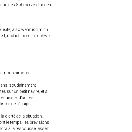
s und des Schmerzes für den
le lebte, also wenn ich mich
rt, und ich bin sehr schwer,
uce, nous aimons
uragans, soudainement
s sur un petit navire, et si
requins et d'autres
lisme de l'équipe.
a clarté de la situation,
 ont le temps, les prévisions
iendra à la rescousse, assez