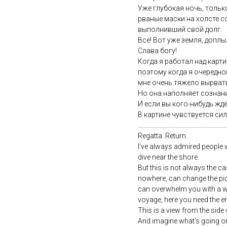
Уже глубокая ночь, только
рваные маски на холсте с
выполнивший свой долг.
Всё! Вот уже земля, доплы
Слава богу!
Когда я работал над карти
поэтому когда я очередной
мне очень тяжело вырвать 
Но она наполняет сознани
И если вы кого-нибудь ждё
В картине чувствуется си
..........................................................
Regatta. Return.
I've always admired people w
dive near the shore.
But this is not always the c
nowhere, can change the pict
can overwhelm you with a wa
voyage, here you need the e
This is a view from the side 
And imagine what's going on 