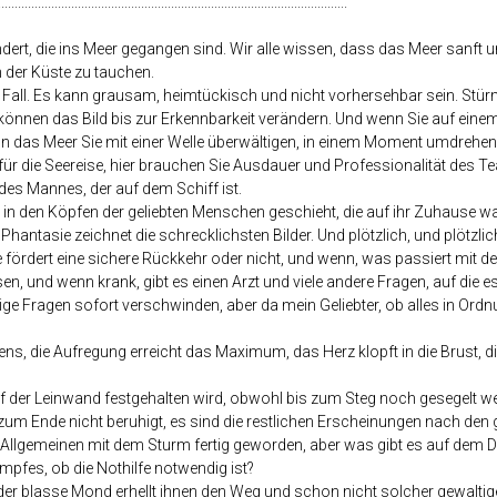
.........................................................................................................
rt, die ins Meer gegangen sind. Wir alle wissen, dass das Meer sanft und 
n der Küste zu tauchen.
 Fall. Es kann grausam, heimtückisch und nicht vorhersehbar sein. Stürme
können das Bild bis zur Erkennbarkeit verändern. Und wenn Sie auf einem
 das Meer Sie mit einer Welle überwältigen, in einem Moment umdrehen,
l für die Seereise, hier brauchen Sie Ausdauer und Professionalität des T
e des Mannes, der auf dem Schiff ist.
s in den Köpfen der geliebten Menschen geschieht, die auf ihr Zuhause war
e Phantasie zeichnet die schrecklichsten Bilder. Und plötzlich, und plötzlich
fördert eine sichere Rückkehr oder nicht, und wenn, was passiert mit der
 und wenn krank, gibt es einen Arzt und viele andere Fragen, auf die es 
nige Fragen sofort verschwinden, aber da mein Geliebter, ob alles in Ordnun
tens, die Aufregung erreicht das Maximum, das Herz klopft in die Brust, 
uf der Leinwand festgehalten wird, obwohl bis zum Steg noch gesegelt 
zum Ende nicht beruhigt, es sind die restlichen Erscheinungen nach den 
 Allgemeinen mit dem Sturm fertig geworden, aber was gibt es auf dem De
mpfes, ob die Nothilfe notwendig ist?
 der blasse Mond erhellt ihnen den Weg und schon nicht solcher gewaltige