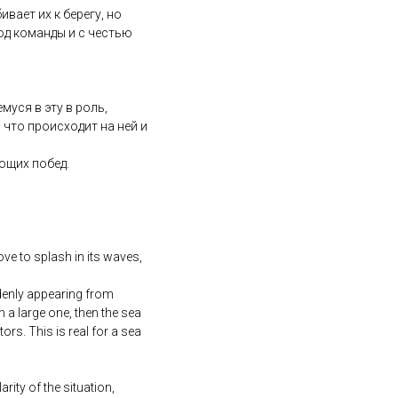
вает их к берегу, но
од команды и с честью
муся в эту в роль,
 что происходит на ней и
ющих побед.
ove to splash in its waves,
ddenly appearing from
n a large one, then the sea
rs. This is real for a sea
rity of the situation,