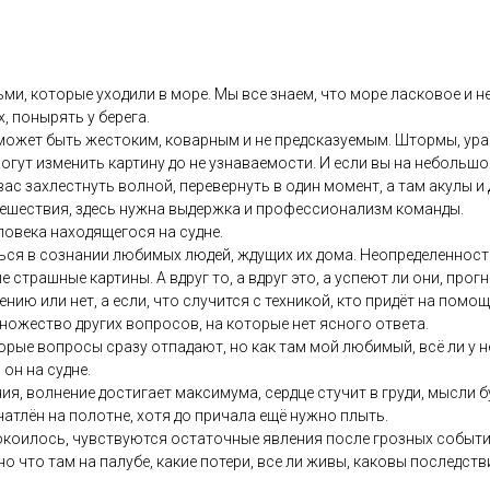
ми, которые уходили в море. Мы все знаем, что море ласковое и 
, понырять у берега.
о может быть жестоким, коварным и не предсказуемым. Штормы, ура
огут изменить картину до не узнаваемости. И если вы на небольшом
ас захлестнуть волной, перевернуть в один момент, а там акулы и 
тешествия, здесь нужна выдержка и профессионализм команды.
ловека находящегося на судне.
ться в сознании любимых людей, ждущих их дома. Неопределенность
страшные картины. А вдруг то, а вдруг это, а успеют ли они, прог
ю или нет, а если, что случится с техникой, кто придёт на помощь
множество других вопросов, на которые нет ясного ответа.
рые вопросы сразу отпадают, но как там мой любимый, всё ли у не
 он на судне.
я, волнение достигает максимума, сердце стучит в груди, мысли 
атлён на полотне, хотя до причала ещё нужно плыть.
окоилось, чувствуются остаточные явления после грозных событи
о что там на палубе, какие потери, все ли живы, каковы последств