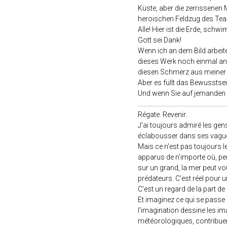
Küste, aber die zerrissenen
heroischen Feldzug des Teams 
Alle! Hier ist die Erde, schw
Gott sei Dank!
Wenn ich an dem Bild arbeitet
dieses Werk noch einmal ans
diesen Schmerz aus meiner B
Aber es füllt das Bewusstsei
Und wenn Sie auf jemanden w
..........................................................
Régate. Revenir.
J'ai toujours admiré les ge
éclabousser dans ses vagues
Mais ce n'est pas toujours le
apparus de n'importe où, peuv
sur un grand, la mer peut vo
prédateurs. C'est réel pour 
C'est un regard de la part de
Et imaginez ce qui se passe d
l'imagination dessine les ima
météorologiques, contribuent 