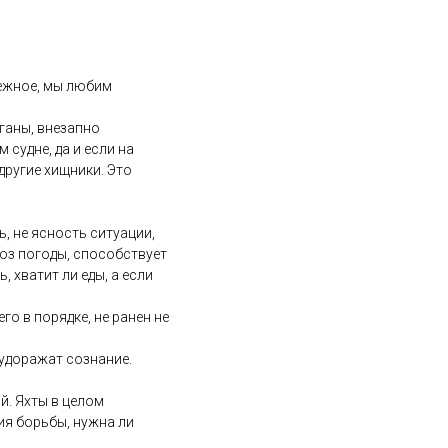
нежное, мы любим
ганы, внезапно
 судне, да и если на
другие хищники. Это
, не ясность ситуации,
ноз погоды, способствует
, хватит ли еды, а если
го в порядке, не ранен не
будоражат сознание.
й. Яхты в целом
ия борьбы, нужна ли